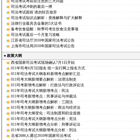
司法考试考前应注意的三大问题
司法考试冲刺的最后一搏
司法考试面前 请勿轻言放弃
司法考试知识点解析：类推解释与扩大解释
法律行业最具含金量的5大证书
备考饮食提醒：秋季司考生饮食注意事项
司法考试最后一个月复习攻略
江苏省司法厅2010年国家司法考试公告
上海市司法局2010年国家司法考试公告
●
政策大纲
西省国家司法考试现场确认7月1日开始
011年司考6月5日报名 统一实行网上报名方式
011年司法考试大纲各科新增考点解析汇总
011司考大纲新增要点解析：法理法制史
011司考新增考点解析：行政法与行政诉讼法
011年司法考试大纲新增考点：民法
011年司考新增考点：民事诉讼与仲裁法
011年司考大纲新增考点解析：三国法
011司考大纲新增考点解析：商法与经济法
011年司考大纲变化：司法制度和职业道德
011年司法考试大纲新增考点分析：宪法
011年司考大纲新增考点分析：刑事诉讼法
011年司法考试大纲新增考点分析：刑法
北省2686人通过2010年国家司法考试