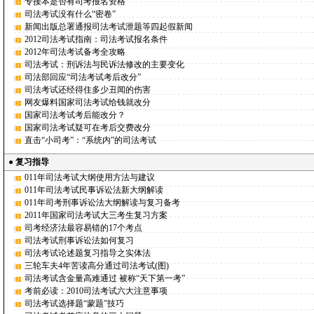
专接本是否有司考报名资格
司法考试没有什么“密卷”
新闻出版总署通报司法考试泄题等四起假新闻
2012司法考试指南：司法考试报名条件
2012年司法考试备考全攻略
司法考试：刑诉法与民诉法修改的主要变化
司法部回应“司法考试考后改分”
司法考试还经得住多少丑闻的伤害
网友爆料国家司法考试给钱就改分
国家司法考试考后能改分？
国家司法考试疑可在考后交费改分
直击“小司考”：“系统内”的司法考试
●
复习指导
011年司法考试大纲使用方法与建议
011年司法考试民事诉讼法新大纲解读
011年司考刑事诉讼法大纲解读与复习备考
2011年国家司法考试大三考生复习方案
司考经济法最容易错的17个考点
司法考试刑事诉讼法如何复习
司法考试论述题复习指导之实体法
三轮车夫4年苦读高分通过司法考试(图)
司法考试含金量高难通过 被称“天下第一考”
考前必读：2010司法考试六大注意事项
司法考试选择题“蒙题”技巧