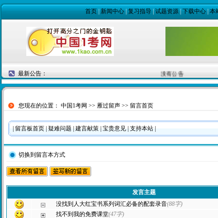
首页
|
新闻中心
|
复习指导
|
试题资源
|
下载中心
|
本
最新公告：
没有公告
您现在的位置：
中国1考网
>>
雁过留声
>> 留言首页
|
留言板首页
|
疑难问题
|
建言献策
|
宝贵意见
|
支持本站
|
切换到留言本方式
发言主题
没找到人大红宝书系列词汇必备的配套录音
(88字)
找不到我的免费课堂
(47字)