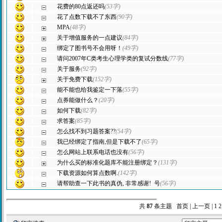
花费的80点返还吗
(53字)
花了点数下载不了东西
(90字)
MPA
(48字)
关于增值服务的一点建议
(84字)
绑定了图书号不会用呀！
(49字)
请问2007年C类考生心理学类的复试分数线
(77字)
关于服务
(92字)
关于免费下载
(152字)
能不能也给我鉴定一下落
(55字)
点券能做什么？
(20字)
如何下载
(82字)
求答案
(85字)
怎么找不到习题答案??
(54字)
我已经绑定了指南,但是下载不了
(65字)
怎么网站上联系电话也没有
(56字)
为什么买的标准化题库不能注册绑定？
(131字)
下载资源如何算点数啊.
(142字)
请帮助查一下此书的真伪, 非常感谢! 号
(56字)
共
87
条主题
首页
|
上一页
|
1
2