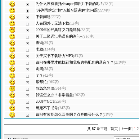
为什么没有新托业super得听力下载的呢？
(78字)
“序列号绑定”和“09版习题讲解”的问题
(220字)
下载问题
(22字)
人在国外，无法下载
(92字)
2009年的经典讲义习题详解
(38字)
关于三级词汇书语音的询问~
(118字)
查询
(39字)
求助
(114字)
关于买书下载听力MP3
(43字)
请问在哪里才能找到和我所购书配套的录音？？
(210字)
询问
(58字)
？？
(42字)
帮帮忙
(106字)
急急急急!!!
(344字)
我该怎么办？非常着急
(102字)
2008年GCT
(220字)
绑定不了书号
(147字)
请问有效期怎么回事啊？点券能买什么？
(18字)
共
87
条主题 首页 | 上一页 |
1
2