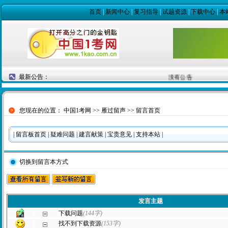
首页
|
新闻中心
|
复习指导
|
试题资源
|
下载中心
|
本
最新公告：
没有公告
您现在的位置：
中国1考网
>>
雁过留声
>> 留言首页
|
留言板首页
|
疑难问题
|
建言献策
|
宝贵意见
|
支持本站
|
切换到留言本方式
发言主题
下载问题
(144字)
找不到下载资源
(153字)