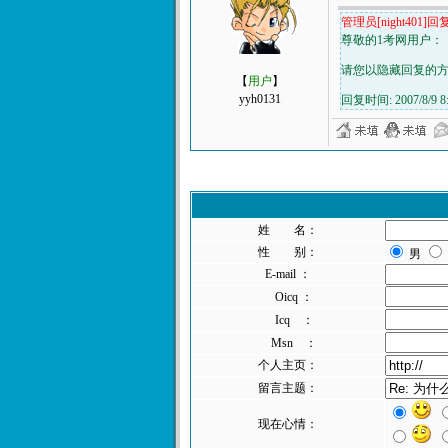
管理员[night401]回复
尊敬的1考网用户：
请您以隐藏回复的方
【
用户
】
yyh0131
回复时间: 2007/8/9 8:
姓 名：
性 别：
男
E-mail ：
Oicq ：
Icq ：
Msn ：
个人主页：
留言主题：
现在心情：