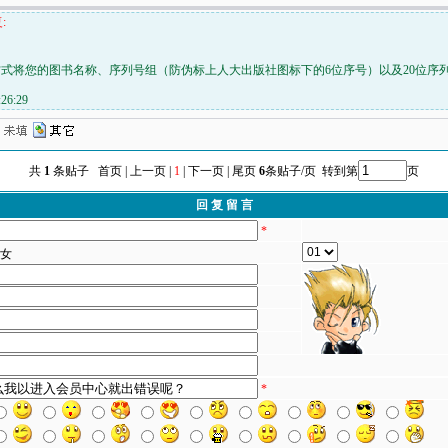
:
式将您的图书名称、序列号组（防伪标上人大出版社图标下的6位序号）以及20位序
26:29
共
1
条贴子 首页 | 上一页 |
1
| 下一页 | 尾页
6
条贴子/页 转到第
页
回 复 留 言
*
女
*