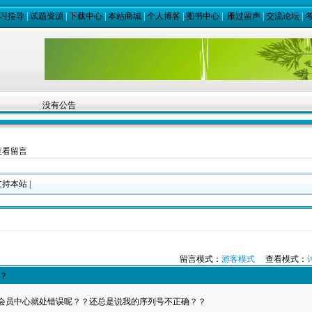
习指导
|
试题资源
|
下载中心
|
本站商城
|
个人博客
|
图书中心
|
雁过留声
|
交流论坛
|
没有公告
 查看留言
支持本站
|
留言模式：
游客模式
查看模式：
？
会员中心就处错误呢？？还总是说我的序列号不正确？？