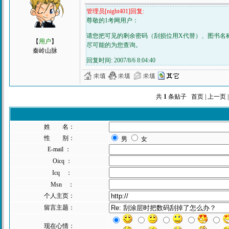
管理员[night401]回复:
尊敬的1考网用户：
请您把可见的剩余密码（刮损位用X代替）、图书名
【
用户
】
尽可能的为您查询。
秦岭山脉
回复时间: 2007/8/6 8:04:40
共
1
条贴子 首页 | 上一页 
姓 名：
性 别：
男
女
E-mail ：
Oicq ：
Icq ：
Msn ：
个人主页：
留言主题：
现在心情：