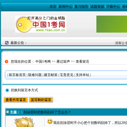
首页
|
新闻中心
|
复习指导
|
试题资源
|
下载中心
|
本
最新公告：
没有公
您现在的位置：
中国1考网
>>
雁过留声
>> 查看留言
|
留言板首页
|
疑难问题
|
建言献策
|
宝贵意见
|
支持本站
|
切换到留言本方式
主题：：
刮涂层时把数码刮掉了怎么办？
我在刮涂层时不小心把个别数码刮掉了，所以20