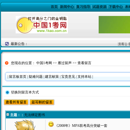
首页
|
新闻中心
|
复习指导
|
试题资源
|
下载中心
|
本
最新公告：
没有公
您现在的位置：
中国1考网
>>
雁过留声
>> 查看留言
|
留言板首页
|
疑难问题
|
建言献策
|
宝贵意见
|
支持本站
|
切换到留言本方式
主题：：
无法绑定图书
《2008年》MPA联考高分突破一套