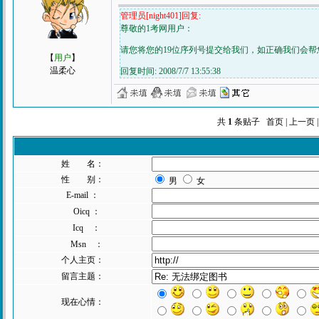
管理员[night401]回复:
尊敬的1考网用户：
请您将您的19位序列号提交给我们，如正确我们会
【
用户
】
温柔心
回复时间: 2008/7/7 13:55:38
共
1
条贴子 首页 | 上一页 
姓 名：
性 别：
男
女
E-mail ：
Oicq ：
Icq ：
Msn ：
个人主页：
留言主题：
现在心情：