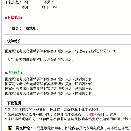
下载次数： 本日：
1 本周：
1
本月：
1 总计：
151
::
下载地址
::
下载页：
下载地址1
::软件简介::
国家司法考试命题精要详解实练新增知识点－行政与行政诉讼部分(0529)
与07年新大纲做参照对比，总结新增知识点。
::
相关软件
::
国家司法考试命题精要详解实练新增知识点－刑诉部分(0
国家司法考试命题精要详解实练新增知识点－民诉部分(0
国家司法考试命题精要详解实练新增知识点－刑法部分(0
国家司法考试命题精要详解实练新增知识点－民法部分(0
::下载说明::
*
为了达到最快的下载速度，推荐使用网际快车下载本站软件。
*
如果您发现该软件不能下载，请通知
管理员
或点击【
此处报错
】，谢谢！
*
未经本站明确许可，任何网站不得非法盗链及抄袭本站资源；如引用页面，请注
网友评论：
（只显示最新10条。评论内容只代表网友观点，与本站立场无