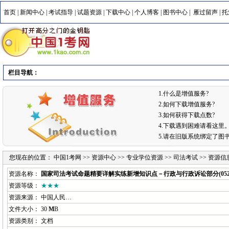
首页
|
新闻中心
|
考试指导
|
试题资源
|
下载中心
|
个人博客
|
图书中心
|
雁过留声
|
托
栏目导航：
1.什么是增值服务?
2.如何下载增值服务?
3.如何获得下载点数?
4.下载遇到困难请看这里
5.请在旧版系统绑定了图
您现在的位置：
中国1考网
>>
资源中心
>>
专业学位资源
>>
司法考试
>> 资源信
资源名称：
国家司法考试命题精要详解实练新增知识点－行政与行政诉讼部分(052
资源等级：
★★★
资源来源：
中国人民…
文件大小： 30
M
B
资源类别： 文档