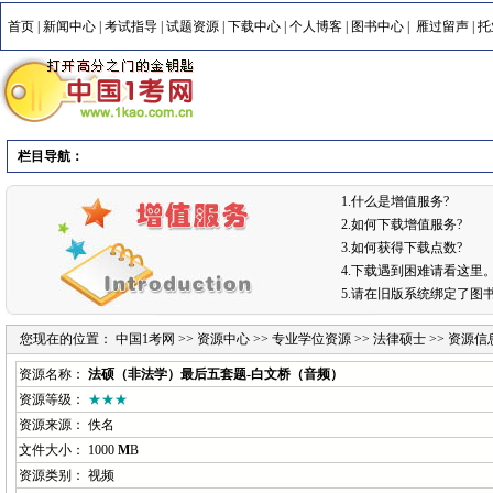
首页
|
新闻中心
|
考试指导
|
试题资源
|
下载中心
|
个人博客
|
图书中心
|
雁过留声
|
托
栏目导航：
1.什么是增值服务?
2.如何下载增值服务?
3.如何获得下载点数?
4.下载遇到困难请看这里
5.请在旧版系统绑定了图
您现在的位置：
中国1考网
>>
资源中心
>>
专业学位资源
>>
法律硕士
>> 资源信
资源名称：
法硕（非法学）最后五套题-白文桥（音频）
资源等级：
★★★
资源来源： 佚名
文件大小： 1000
M
B
资源类别： 视频