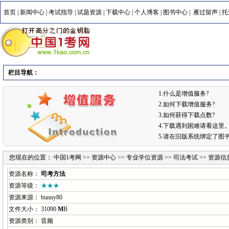
首页
|
新闻中心
|
考试指导
|
试题资源
|
下载中心
|
个人博客
|
图书中心
|
雁过留声
|
托
栏目导航：
1.什么是增值服务?
2.如何下载增值服务?
3.如何获得下载点数?
4.下载遇到困难请看这里
5.请在旧版系统绑定了图
您现在的位置：
中国1考网
>>
资源中心
>>
专业学位资源
>>
司法考试
>> 资源信
资源名称：
司考方法
资源等级：
★★★
资源来源：
bunny80
文件大小： 31090
M
B
资源类别： 音频