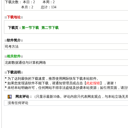
下载次数： 本日：
2 本周：
2
本月：
2 总计：
134
::
下载地址
::
下载页：
第一节下载
第二节下载
::软件简介::
司考方法
::
相关软件
::
北邮数据通信与计算机网络
::下载说明::
*
为了达到最快的下载速度，推荐使用网际快车下载本站软件。
*
如果您发现该软件不能下载，请通知
管理员
或点击【
此处报错
】，谢谢！
*
未经本站明确许可，任何网站不得非法盗链及抄袭本站资源；如引用页面，请注
网友评论：
（只显示最新10条。评论内容只代表网友观点，与本站立场无
没有任何评论