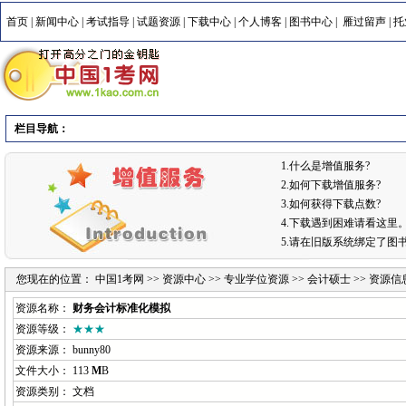
首页
|
新闻中心
|
考试指导
|
试题资源
|
下载中心
|
个人博客
|
图书中心
|
雁过留声
|
托
栏目导航：
1.什么是增值服务?
2.如何下载增值服务?
3.如何获得下载点数?
4.下载遇到困难请看这里
5.请在旧版系统绑定了图
您现在的位置：
中国1考网
>>
资源中心
>>
专业学位资源
>>
会计硕士
>> 资源信
资源名称：
财务会计标准化模拟
资源等级：
★★★
资源来源：
bunny80
文件大小： 113
M
B
资源类别： 文档