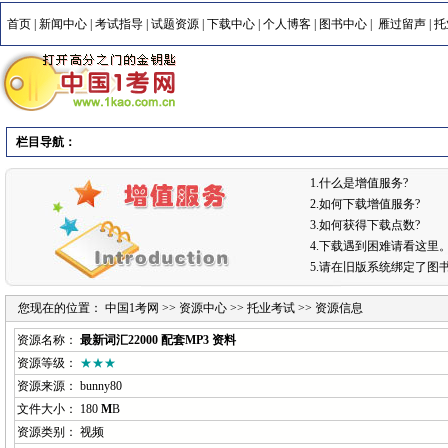
首页
|
新闻中心
|
考试指导
|
试题资源
|
下载中心
|
个人博客
|
图书中心
|
雁过留声
|
托
栏目导航：
1.什么是增值服务?
2.如何下载增值服务?
3.如何获得下载点数?
4.下载遇到困难请看这里
5.请在旧版系统绑定了图
您现在的位置：
中国1考网
>>
资源中心
>>
托业考试
>> 资源信息
资源名称：
最新词汇22000 配套MP3 资料
资源等级：
★★★
资源来源：
bunny80
文件大小： 180
M
B
资源类别： 视频