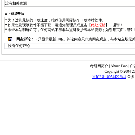
没有相关资源
::下载说明::
*
为了达到最快的下载速度，推荐使用网际快车下载本站软件。
*
如果您发现该软件不能下载，请通知
管理员
或点击【
此处报错
】，谢谢！
*
未经本站明确许可，任何网站不得非法盗链及抄袭本站资源；如引用页面，请注
网友评论：
（只显示最新10条。评论内容只代表网友观点，与本站立场无
没有任何评论
考研网简介
|
About 1kao
|
广
Copyright © 2004-20
京ICP备10054422号-4
公务