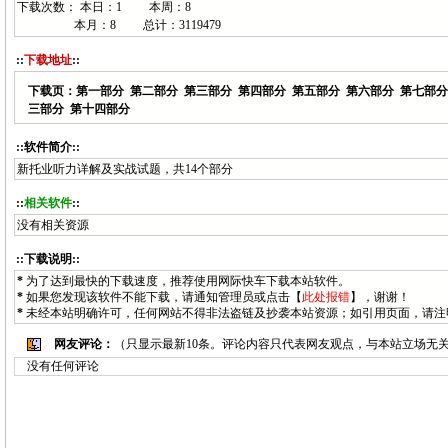
下载次数： 本日：
1 本周：
8
本月：
8 总计：
3119479
::
下载地址
::
下载页：
第一部分
第二部分
第三部分
第四部分
第五部分
第六部分
第七部分
三部分
第十四部分
::软件简介::
新托业听力详解及实战试题，共14个部分
::
相关软件
::
没有相关资源
::下载说明::
*
为了达到最快的下载速度，推荐使用网际快车下载本站软件。
*
如果您发现该软件不能下载，请通知
管理员
或点击【
此处报错
】，谢谢！
*
未经本站明确许可，任何网站不得非法盗链及抄袭本站资源；如引用页面，请注
网友评论：
（只显示最新10条。评论内容只代表网友观点，与本站立场无
没有任何评论