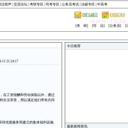
雁过留声
|
交流论坛
|
考研专区
|
司考专区
|
公务员考试
|
法硕专区
|
中高考
[考 研]
[司 法]
[公务员]
[
今日推荐
1 21:24:17
，在工资报酬和劳动保险以外，通过
和生活享受，用以满足他们带有共同
得优惠服务而建立的集体福利设施.
最新新闻资讯