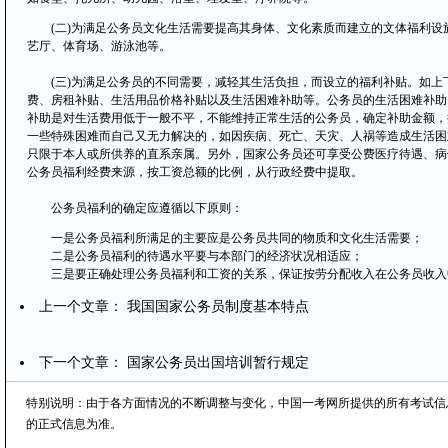
(二)为满足公务员文化生活需要提高其身体、文化素质而建立的文体福利设
艺厅、体育场、游泳池等。
(三)为满足公务员的不同需要，减轻其生活负担，而设立的福利补贴。如上
费、房租补贴、生活用品价格补贴以及生活困难补助等。公务员的生活困难补助
补助是对生活费用低于一般不平，不能维持正常生活的公务员，确定补助金额，
一些特殊困难而自己又无力解决的，如因疾病、死亡、天灾、人祸等造成生活困
只限于本人或所供养的直系亲属。另外，国家公务员还可享受公费医疗待遇、病
公务员福利经费来源，按工资总额的比例，从行政经费中提取。
公务员福利的确定应遵循以下原则：
一是公务员福利所满足的主要应是公务员共同的物质和文化生活需要；
二是公务员福利的待遇水平要与本部门的经济状况相适应；
三是要正确处理公务员福利和工资的关系，保证按劳分配收入在公务员收入
上一个文章：
我国国家公务员制度基本特点
下一个文章：
国家公务员出国培训暂行规定
特别说明：由于各方面情况的不断调整与变化，中国一考网所提供的所有考试信
的正式信息为准。