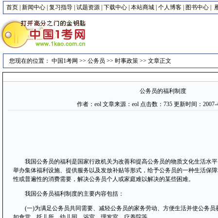
首页
|
新闻中心
|
复习指导
|
试题资源
|
下载中心
|
本站商城
|
个人博客
|
图书中心
|
您现在的位置：
中国1考网
>>
公务员
>>
时事政策
>> 文章正文
公务员的福利制度
作者：eol 文章来源：eol 点击数：
735 更新时间：2007-4-1
我国公务员的福利是国家行政机关为改善和提高公务员的物质文化生活水平
举办集体福利设施、提供服务以及发放补贴等形式，给予公务员的一种生活保障
性或普遍性的消费需要，解决公务员个人或家庭难以解决的某些困难。
我国公务员福利制度的主要内容包括：
(一)为满足公务员共同需要、减轻公务员的家务劳动、方便生活并使公务员获
如食堂、托儿所、幼儿园、浴室、理发室、疗养院等。