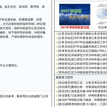
施。如文化宫、俱乐部、图书馆、游
下班交通补贴、防署降温费、洗理
，分为定期补助和临时补助二种定期
2007年考研高校复试线
司法考
按月发给；临时补助是对公务员发生
难的，给予临时性的补助，补助对象
[
公务员动态
]
专家谈中国的公务员考前
假待遇、产假待遇和年休假待遇等。
[
公务员动态
]
2007年青海省公务员考试
[
公务员动态
]
2007年起福建设基层工作
[
公务员动态
]
07年起福建有基层工作经
[
司考资讯
]
司法考试北京已预报27000人
[
考研资讯
]
华南师范大学2008年硕士研
[
考研资讯
]
浙江师范大学2008年硕士研
[
考研资讯
]
武汉科技学院2008年硕士研
中占主要部分。
[
考研资讯
]
南京财经大学2008年硕士研
[
资讯动态
]
北大08接收推荐免试攻读法
最新复习指导
[
综合辅导
]
特别汇总：公务员考试分类
[
综合辅导
]
案例分析：专家谈如何把握
[
英语
]
词汇阅读是关键 08年考研暑期英
[
专业课复习
]
名师指导：08考研暑期专
息仅供参考，敬请考生以权威部门公布
[
政治
]
07考研政治复习秘诀：得暑期者
[
政治
]
暑期考研政治复习小贴士：三层