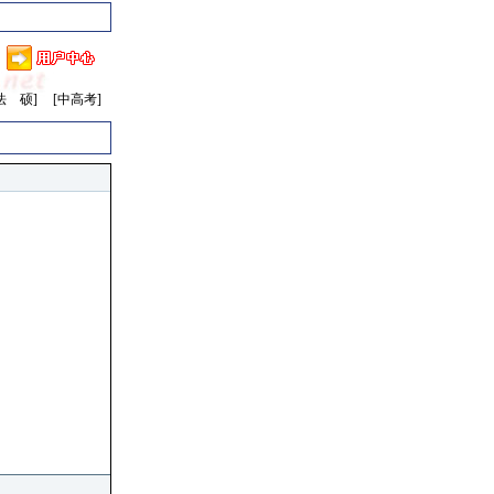
法 硕]
[中高考]